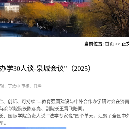
当前位置:
首页
>> 正
30人谈-泉城会议”（2025）
璐琪 编辑：丁致中 审核：肖烨
务、融合、创新、可持续”---教育强国建设与中外合作办学研讨会在济
际商学院院长陈彦亮、副院长王霄飞陪同。
处长、国际学院负责人说”“法学专家说”四个
单元，汇聚了全国中
举。