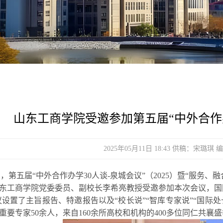
山东工商学院受邀参加第五届“中外合作办学
2025年05月11日 18:43 供稿：宋
0日，第五届“中外合作办学30人谈-泉城会议”（2025）暨“服
东工商学院党委委员、副校长李希亮教授受邀参加本次会议，国
议设置了主旨报告、特邀报
告以及
“校长说”“智库专家说”“国际
重要专家50
余人，来自
160
余所高校和机构的
400
多位同仁共襄盛