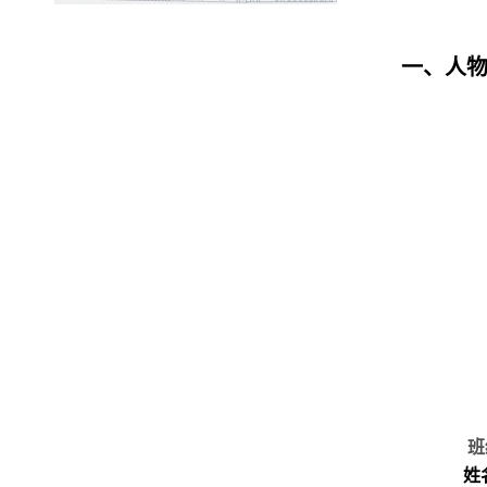
一、人
班
姓名