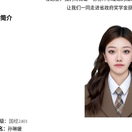
让我们一同走进省政府奖学金
物简介
级：
国经2401
：
孙琳媛