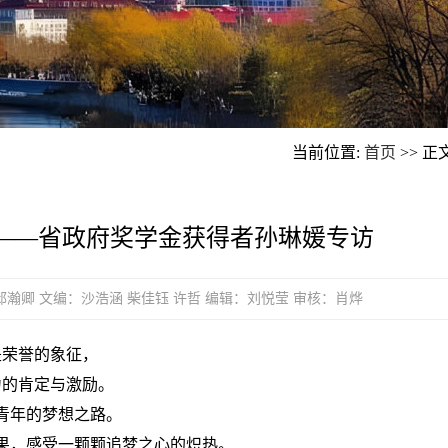
当前位置:
首页
>> 正
——省政府奖学金获得者孙琳媛专访
海萌 邱瀚卿 文编：沙浩涵 柴佳钰 许哲 编辑：刘悦莹 审核：肖烨
是荣誉的象征，
力的肯定与激励。
青年的梦想之路。
果，感受一颗颗追梦之心的炽热。