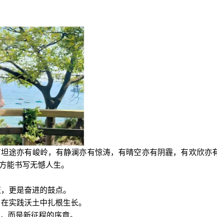
有坦途亦有峻岭，有静澜亦有惊涛，有晴空亦有阴霾，有欢欣亦
方能书写无憾人生。
证，更是奋进的鼓点。
，在实践沃土中扎根生长。
，而是新征程的序章。