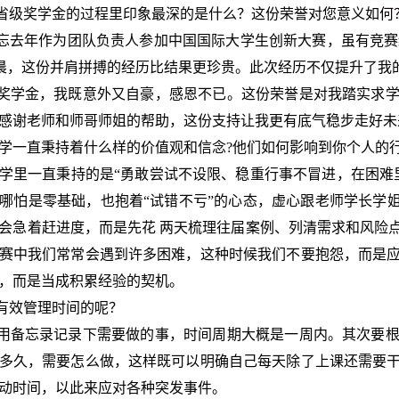
省级奖学金的过程里印象最深的是什么？这份荣誉对您意义如何
忘去年作为团队负责人参加中国国际大学生创新大赛，虽有竞赛
晨，这份并肩拼搏的经历比结果更珍贵。此次经历不仅提升了我
奖学金，我既意外又自豪，感恩不已。这份荣誉是对我踏实求学
感谢老师和师哥师姐的帮助，这份支持让我更有底气稳步走好未
大学一直秉持着什么样的价值观和信念?他们如何影响到你个人的
大学里一直秉持的是“勇敢尝试不设限、稳重行事不冒进，在困
哪怕是零基础，也抱着“试错不亏”的心态，虚心跟老师学长学
会急着赶进度，而是先花 两天梳理往届案例、列清需求和风险
赛中我们常常会遇到许多困难，这种时候我们不要抱怨，而是
退缩，而是当成积累经验的契机。
如何有效管理时间的呢？
用备忘录记录下需要做的事，时间周期大概是一周内。其次要
多久，需要怎么做，这样既可以明确自己每天除了上课还需要
动时间，以此来应对各种突发事件。