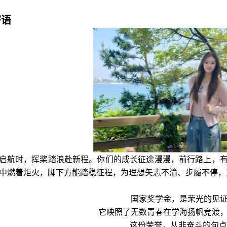
寄语
启航时，挥桨踏浪赴新程。
你们的成长征途漫漫，前行路上，
中燃着炬火，脚下方能踏稳征程，为理想矢志不渝、步履不停，
国家奖学金，是荣光的见
它映照了无数青春在学海扬帆竞渡
这份荣誉，从非奋斗的句点