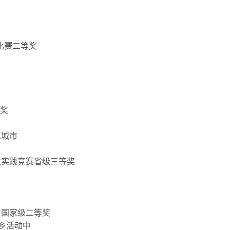
比赛二等奖
银奖
范城市
业实践竞赛
省级三等奖
、国家级二等奖
乡活动中