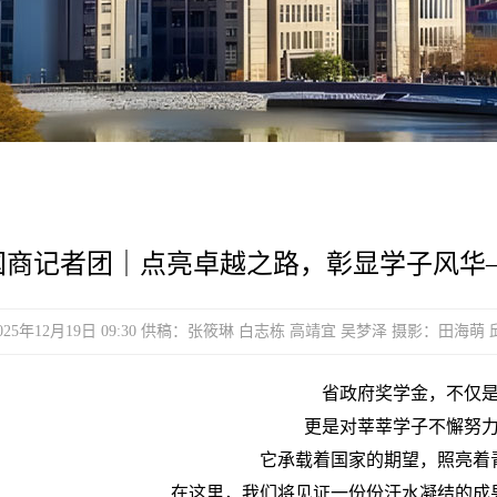
国商记者团｜点亮卓越之路，彰显学子风华
2025年12月19日 09:30 供稿：张筱琳 白志栋 高靖宜 吴梦泽 摄影：田
省政府奖学金，不仅
更是对莘莘学子不懈努
它承载着国家的期望，照亮着
在这里，我们将见证一份份汗水凝结的成