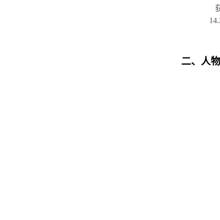
获校级重
14.202
二、人