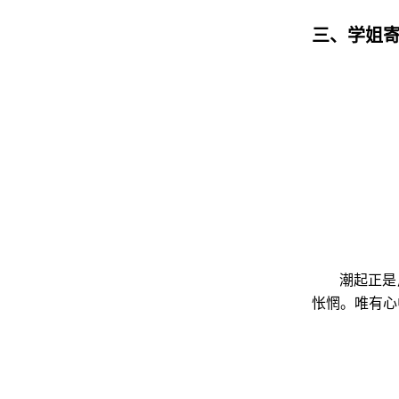
三、
学姐
潮起正是
怅惘。唯有心